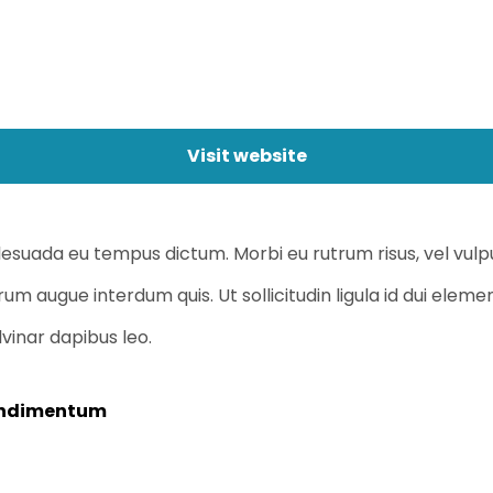
Visit website
alesuada eu tempus dictum. Morbi eu rutrum risus, vel vu
m augue interdum quis. Ut sollicitudin ligula id dui eleme
lvinar dapibus leo.
condimentum