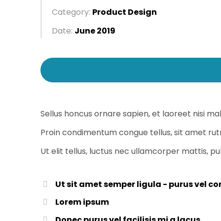
Category:
Product Design
Date:
June 2019
Sellus honcus ornare sapien, et laoreet nisi m
Proin condimentum congue tellus, sit amet rutru
Ut elit tellus, luctus nec ullamcorper mattis, pu
Ut sit amet semper ligula - purus vel 
Lorem ipsum
Donec purus vel facilisis mi a lacus