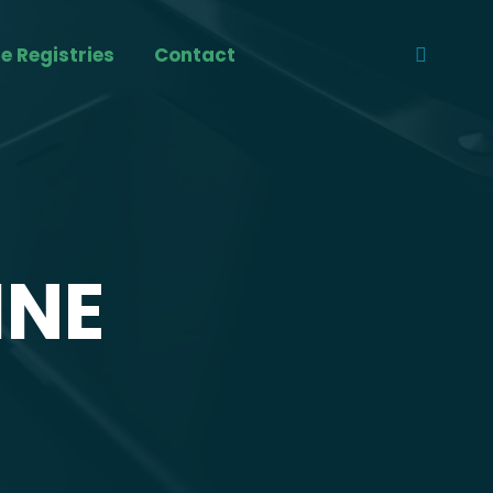
 Registries
Contact
Search:
INE